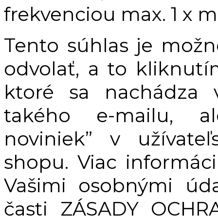
frekvenciou max. 1 x 
Tento súhlas je mož
odvolať, a to kliknutí
ktoré sa nachádza 
takého e-mailu, a
noviniek” v užívate
shopu. Viac informác
Vašimi osobnými úda
časti ZÁSADY OCH