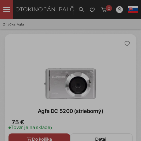
0
FOTOKINO
JÁN PALČO
Značka
›
Agfa
Agfa DC 5200 (strieborný)
75 €
›
Tovar je na sklade
Do košíka
Detail