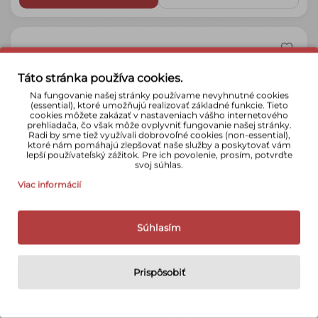
Táto stránka používa cookies.
Na fungovanie našej stránky používame nevyhnutné cookies
(essential), ktoré umožňujú realizovať základné funkcie. Tieto
cookies môžete zakázať v nastaveniach vášho internetového
prehliadača, čo však môže ovplyvniť fungovanie našej stránky.
Radi by sme tiež využívali dobrovoľné cookies (non-essential),
ktoré nám pomáhajú zlepšovať naše služby a poskytovať vám
lepší používateľský zážitok. Pre ich povolenie, prosím, potvrďte
svoj súhlas.
Viac informácií
Agfa DC 8200
139,90 €
Súhlasím
›
Tovar je na sklade
Do košíka
Detail
Prispôsobiť