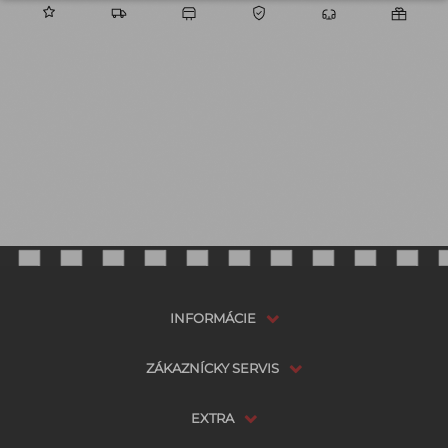
45+ rokov skúseností
Doprava zdarma nad 100 € po registrácií
Osobný odber v Kežmarku
Oficiálna Nikon distribúcia
Odborné poradenstvo
Darček k nákupu
INFORMÁCIE
ZÁKAZNÍCKY SERVIS
EXTRA