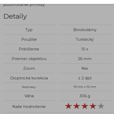
pozorovanie prírody.
Detaily
Typ
Binokulárny
Použitie
Turistický
Priblíženie
10 x
Priemer objektívu
26 mm
Zoom
Nie
Dioptrická korekcia
± 2 dpt
Rozmery
115 mm x 112 mm
Váha
306 g
Naše hodnotenie