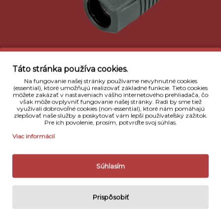
Táto stránka používa cookies.
Na fungovanie našej stránky používame nevyhnutné cookies
(essential), ktoré umožňujú realizovať základné funkcie. Tieto cookies
môžete zakázať v nastaveniach vášho internetového prehliadača, čo
však môže ovplyvniť fungovanie našej stránky. Radi by sme tiež
Popis
využívali dobrovoľné cookies (non-essential), ktoré nám pomáhajú
zlepšovať naše služby a poskytovať vám lepší používateľský zážitok.
Pre ich povolenie, prosím, potvrďte svoj súhlas.
Ďalekohľad
Fomei 10x26 DCF je malých rozmerov a
Viac informácií
zmestí sa do vrecka.
Je vybavený veľmi kvalitnou
optickou výbavou.
Má pogumovaný a odolný tubus,
Súhlasím
úpravu šošoviek a BaK7 hranoly.
Obsahuje tiež
statívový závit, ktorý umožňuje pripevnenie
ďalekohľadu k statívu pre pohodlnejšie sledovanie
Prispôsobiť
pozorovaných objektov.
Ďalekohľad
Fomei 10x26
DCF je i
deálny pre turistiku, šport alebo pre