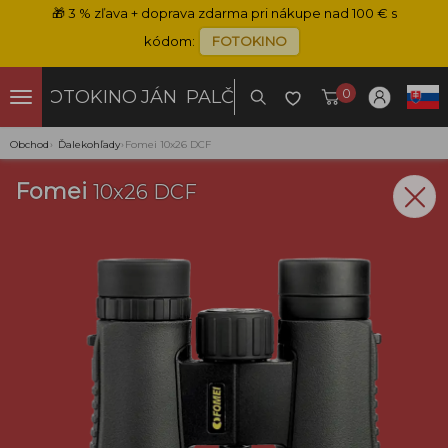
🎁
3 % zľava + doprava zdarma pri nákupe nad 100 € s
kódom:
FOTOKINO
0
FOTOKINO
JÁN PALČO
Obchod
›
Ďalekohľady
›
Fomei 10x26 DCF
Fomei
10x26 DCF