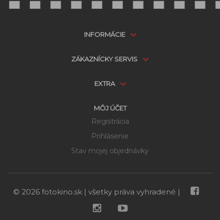
INFORMÁCIE
ZÁKAZNÍCKY SERVIS
EXTRA
MÔJ ÚČET
Registrácia
Prihlásenie
Stav mojej objednávky
© 2026 fotokino.sk | všetky práva vyhradené |
Dostupnosť:
Skladom
možnosti doručenia
10,90 €
DO KOŠÍKA
Cena s DPH: