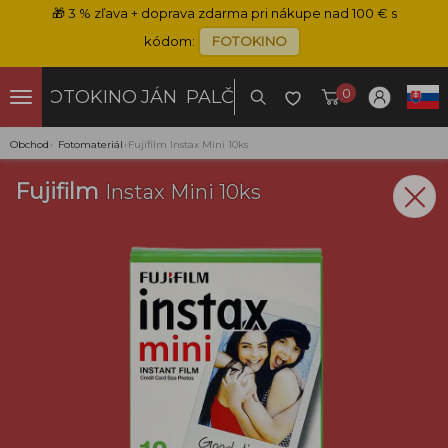
🎁
3 % zľava + doprava zdarma pri nákupe nad 100 € s
kódom:
FOTOKINO
0
FOTOKINO
JÁN PALČO
Obchod
›
Fotomateriál
›
Fujifilm Instax Mini 10ks
Fujifilm
Instax Mini 10ks