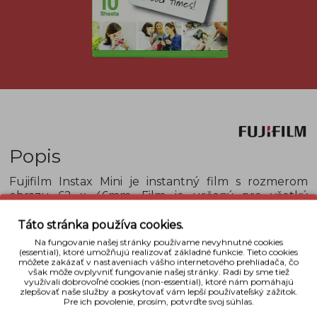
Popis
Fujifilm Instax Mini je instantný film s rozmerom
obrazu 62 x 46mm. Film je určený pre všetký
fotoaparáty Fujifilm Instax Mini a je balený v kazete,
ktorá sa vkladá do fotoaparátu. Film Instax ponúka
Táto stránka používa cookies.
okamžitú ostrú a jasnú fotografiu s dlhou
Na fungovanie našej stránky používame nevyhnutné cookies
životnosťou. Nová vylepšená foto-emulzia umožňuje
(essential), ktoré umožňujú realizovať základné funkcie. Tieto cookies
môžete zakázať v nastaveniach vášho internetového prehliadača, čo
fotografovanie pri teplotách 5 až 40 °C.
však môže ovplyvniť fungovanie našej stránky. Radi by sme tiež
využívali dobrovoľné cookies (non-essential), ktoré nám pomáhajú
Detaily
zlepšovať naše služby a poskytovať vám lepší používateľský zážitok.
Pre ich povolenie, prosím, potvrďte svoj súhlas.