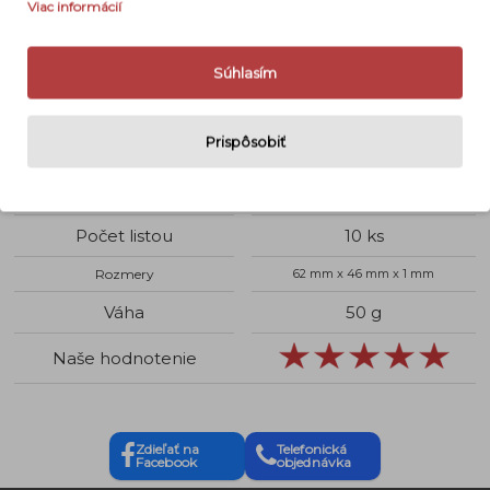
Viac informácií
Typ fotomateriálu
Fotopapier
Charaktér
Pozitívny
Súhlasím
Prevedenie
Farebný
Prispôsobiť
Formát
6,2 × 4,6 (mini)
Povrch
Lesklý
Počet listou
10 ks
Rozmery
62 mm x 46 mm x 1 mm
Váha
50 g
Naše hodnotenie
Zdieľať na
Telefonická
Facebook
objednávka