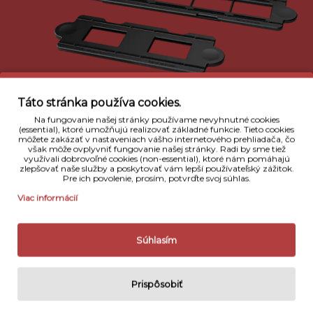
Táto stránka používa cookies.
Na fungovanie našej stránky používame nevyhnutné cookies
(essential), ktoré umožňujú realizovať základné funkcie. Tieto cookies
môžete zakázať v nastaveniach vášho internetového prehliadača, čo
však môže ovplyvniť fungovanie našej stránky. Radi by sme tiež
využívali dobrovoľné cookies (non-essential), ktoré nám pomáhajú
zlepšovať naše služby a poskytovať vám lepší používateľský zážitok.
Popis
Pre ich povolenie, prosím, potvrďte svoj súhlas.
Viac informácií
Nikon adaptér ES-2 je nový filmový adapter pre
zrkadlovky Nikon pomocou ktorého veľmi rychlo a
kvalitne zdigitalizujete svoj 35mm filmový archív.
Súhlasím
Adaptér umožňuje premeniť farebné, alebo aj
čiernobiele filmy na kvalitné digitálne súbory a to
Prispôsobiť
bez použitia skenera pri použití objektívu ako AF-S
Micro NIKKOR 60 mm f/2,8G ED v spojení s