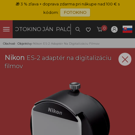
🎁
3 % zľava + doprava zdarma pri nákupe nad 100 € s
kódom:
FOTOKINO
0
FOTOKINO
JÁN PALČO
Obchod
›
Objektívy
›
Nikon ES-2 Adaptér Na Digitalizáciu Filmov
Nikon
ES-2 adaptér na digitalizáciu
filmov