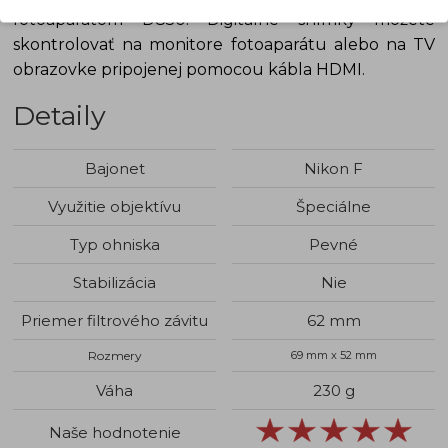
fotoaparátom D850. Digitálne snímky môžete
skontrolovať na monitore fotoaparátu alebo na TV
obrazovke pripojenej pomocou kábla HDMI.
Detaily
Bajonet
Nikon F
Využitie objektívu
Špeciálne
Typ ohniska
Pevné
Stabilizácia
Nie
Priemer filtrového závitu
62 mm
Rozmery
69 mm x 52 mm
Váha
230 g
Naše hodnotenie