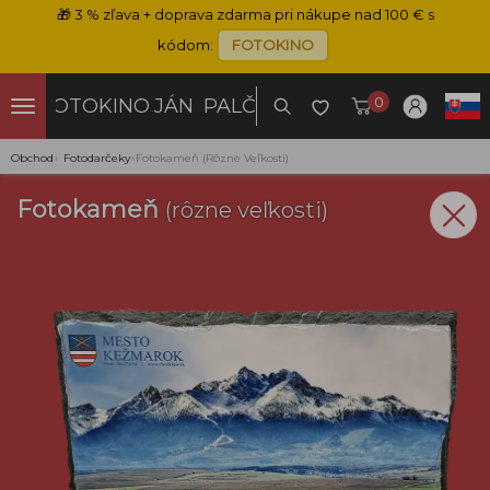
🎁
3 % zľava + doprava zdarma pri nákupe nad 100 € s
kódom:
FOTOKINO
0
FOTOKINO
JÁN PALČO
Obchod
›
Fotodarčeky
›
Fotokameň (rôzne Veľkosti)
Fotokameň
(rôzne veľkosti)