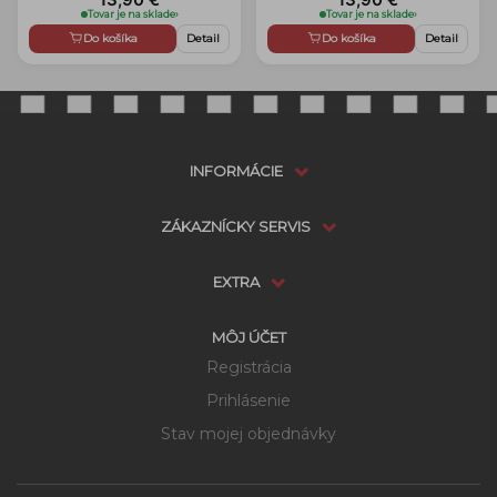
Tovar je na sklade
›
Tovar je na sklade
›
Do košíka
Detail
Do košíka
Detail
INFORMÁCIE
ZÁKAZNÍCKY SERVIS
EXTRA
MÔJ ÚČET
Registrácia
Prihlásenie
Stav mojej objednávky