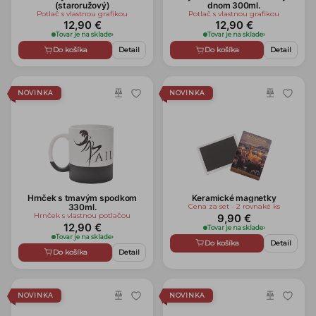
(staroružový)
dnom 300ml.
Potlač s vlastnou grafikou
Potlač s vlastnou grafikou
12,90 €
12,90 €
Tovar je na sklade
›
Tovar je na sklade
›
Do košíka
Detail
Do košíka
Detail
NOVINKA
NOVINKA
Hrnček s tmavým spodkom
Keramické magnetky
330ml.
Cena za set - 2 rovnaké ks
Hrnček s vlastnou potlačou
9,90 €
12,90 €
Tovar je na sklade
›
Tovar je na sklade
›
Do košíka
Detail
Do košíka
Detail
NOVINKA
NOVINKA