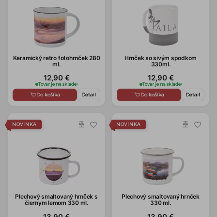
Keramický retro fotohrnček 280
Hrnček so sivým spodkom
ml.
330ml.
12,90 €
12,90 €
Tovar je na sklade
›
Tovar je na sklade
›
Do košíka
Detail
Do košíka
Detail
NOVINKA
NOVINKA
Plechový smaltovaný hrnček s
Plechový smaltovaný hrnček
čiernym lemom 330 ml.
330 ml.
13,90 €
13,90 €