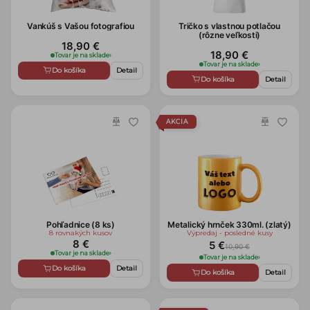
Vankúš s Vašou fotografiou
Tričko s vlastnou potlačou
(rôzne veľkosti)
18,90 €
18,90 €
Tovar je na sklade
›
Tovar je na sklade
›
Do košíka
Detail
Do košíka
Detail
AKCIA
Pohľadnice (8 ks)
Metalický hrnček 330ml. (zlatý)
8 rovnakých kusov
Výpredaj - posledné kusy
8 €
5 €
10,90 €
Tovar je na sklade
›
Tovar je na sklade
›
Do košíka
Detail
Do košíka
Detail