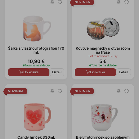
NOVINKA
Šálka s vlastnou fotografiou 170
Kovové magnetky s otváračom
ml.
na fľaše
Set 2 rovnaké kusy
10,90 €
5 €
Tovar je na sklade
›
Tovar je na sklade
›
Do košíka
Detail
Do košíka
Detail
NOVINKA
NOVINKA
Candy hrnček 330ml.
Biely fotohrnček so zaobleným