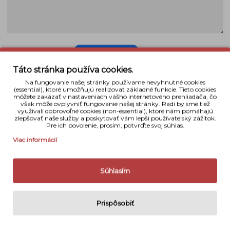
Zdieľať na
Facebook
Táto stránka používa cookies.
DOPORUČENÉ PRÍSLUŠENSTVO
Na fungovanie našej stránky používame nevyhnutné cookies
(essential), ktoré umožňujú realizovať základné funkcie. Tieto cookies
môžete zakázať v nastaveniach vášho internetového prehliadača, čo
však môže ovplyvniť fungovanie našej stránky. Radi by sme tiež
využívali dobrovoľné cookies (non-essential), ktoré nám pomáhajú
NOVINKA
zlepšovať naše služby a poskytovať vám lepší používateľský zážitok.
Pre ich povolenie, prosím, potvrďte svoj súhlas.
Viac informácií
Súhlasím
Nástenný kalendár 2026 A3
Puzzle z fotky (rôzne veľkosti)
Z Vašich fotografií, AKCIA 2+1
Prispôsobiť
18,90 €
od 11,90 €
Tovar je na sklade
›
Tovar je na sklade
›
Do košíka
Detail
Do košíka
Detail