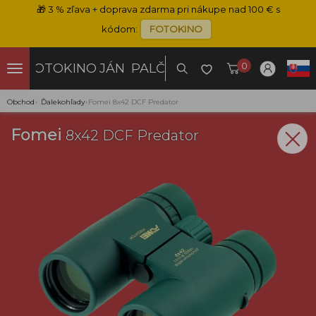
🎁
3 % zľava + doprava zdarma pri nákupe nad 100 € s
kódom:
FOTOKINO
0
FOTOKINO
JÁN PALČO
Obchod
›
Ďalekohľady
›
Fomei 8x42 DCF Predator
Fomei
8x42 DCF Predator