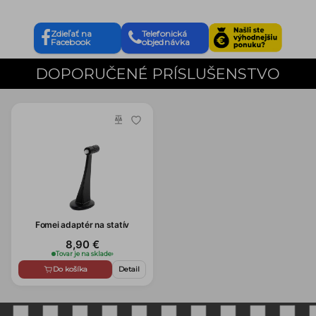
Zdieľať na
Telefonická
Facebook
objednávka
DOPORUČENÉ PRÍSLUŠENSTVO
Fomei adaptér na statív
8,90 €
Tovar je na sklade
›
Do košíka
Detail