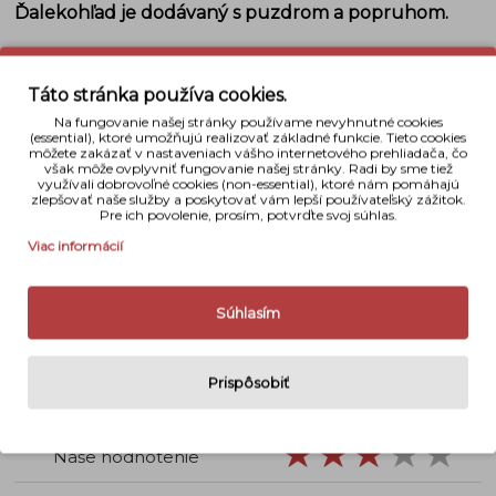
Ďalekohľad je dodávaný s puzdrom a popruhom.
Detaily
Táto stránka používa cookies.
Typ
Binokulárny
Na fungovanie našej stránky používame nevyhnutné cookies
(essential), ktoré umožňujú realizovať základné funkcie. Tieto cookies
môžete zakázať v nastaveniach vášho internetového prehliadača, čo
Použitie
Turistický
však môže ovplyvniť fungovanie našej stránky. Radi by sme tiež
využívali dobrovoľné cookies (non-essential), ktoré nám pomáhajú
zlepšovať naše služby a poskytovať vám lepší používateľský zážitok.
Priblíženie
8 x
Pre ich povolenie, prosím, potvrďte svoj súhlas.
Viac informácií
Priemer objektívu
42 mm
Zoom
Nie
Súhlasím
Dioptrická korekcia
± 2 dpt
Rozmery
125 mm x 120 mm
Prispôsobiť
Váha
750 g
Naše hodnotenie