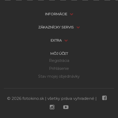
INFORMÁCIE
ZÁKAZNÍCKY SERVIS
EXTRA
MÔJ ÚČET
Registrácia
Prihlásenie
Stav mojej objednávky
Dostupnosť:
Skladom
možnosti doručenia
© 2026 fotokino.sk | všetky práva vyhradené |
99 €
DO KOŠÍKA
Cena s DPH:
115 €