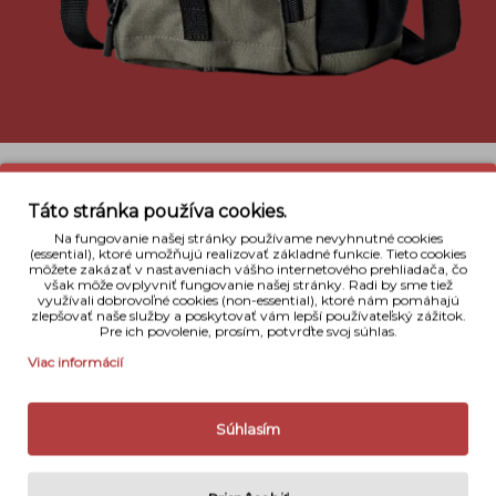
Táto stránka používa cookies.
Popis
Na fungovanie našej stránky používame nevyhnutné cookies
(essential), ktoré umožňujú realizovať základné funkcie. Tieto cookies
môžete zakázať v nastaveniach vášho internetového prehliadača, čo
však môže ovplyvniť fungovanie našej stránky. Radi by sme tiež
Nova 140 AW II je fotobrašna s pevnou konštrukciou
využívali dobrovoľné cookies (non-essential), ktoré nám pomáhajú
a sofistikovaným vnútorným členením, ktoré
zlepšovať naše služby a poskytovať vám lepší používateľský zážitok.
poskytuje dokonalú ochranu a prehľadnú
Pre ich povolenie, prosím, potvrďte svoj súhlas.
organizáciu uloženej techniky. Priestor hlavnej
Viac informácií
komory je možne deliť pomocou oddelovacích
prepážiek na suchý zips. Brašna ma dvojité
zatváranie hlavnej komory a je možne ju uchitiť na
Súhlasím
bedrový pás. Je vyrobená z nepremokavých a
vysoko odolných materiálov.