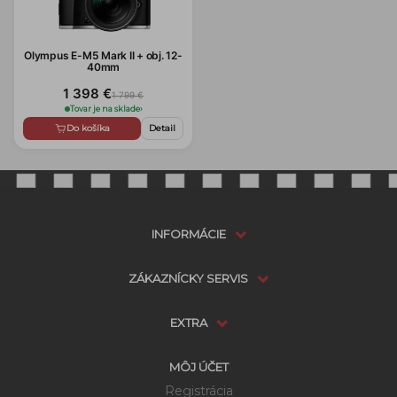
Olympus E-M5 Mark II + obj. 12-
40mm
1 398 €
1 799 €
Tovar je na sklade
›
Do košíka
Detail
INFORMÁCIE
ZÁKAZNÍCKY SERVIS
EXTRA
MÔJ ÚČET
Registrácia