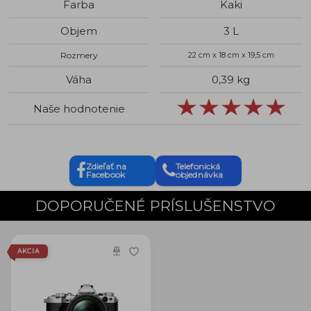
Farba
Kaki
Objem
3 L
Rozmery
22 cm x 18 cm x 19,5 cm
Váha
0,39 kg
Naše hodnotenie
Zdieľať na
Telefonická
Facebook
objednávka
DOPORUČENÉ PRÍSLUŠENSTVO
AKCIA