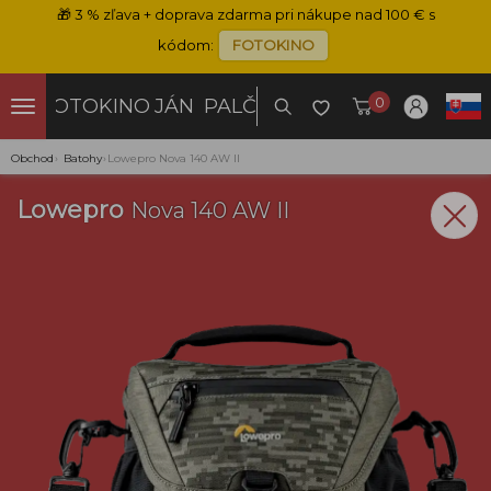
🎁
3 % zľava + doprava zdarma pri nákupe nad 100 € s
kódom:
FOTOKINO
0
FOTOKINO
JÁN PALČO
Obchod
›
Batohy
›
Lowepro Nova 140 AW II
Lowepro
Nova 140 AW II