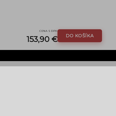
CENA S DPH
DO KOŠÍKA
153,90 €