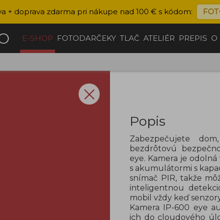
va + doprava zdarma pri nákupe nad 100 € s kódom:
FOT
ČO
E-SHOP
FOTODARČEKY
TLAČ
ATELIÉR
PREPIS
O
Popis
Zabezpečujete dom
bezdrôtovú bezpečn
eye.
Kamera je odolná 
s akumulátormi s kapa
snímač PIR, takže môž
inteligentnou detek
mobil vždy keď senzor
Kamera IP-600 eye a
ich do cloudového úlo