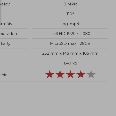
xelov
3 MPix
110°
ormáty
jpg, mp4
nie videa
Full HD 1920 × 1 080
karty
MicroSD max. 128GB
232 mm x 145 mm x 105 mm
1,40 kg
enie