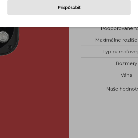
Počet megapi
Prispôsobiť
Objektív
Podporované f
Maximálne rozlíše
Typ pamäťovej 
Rozmery
Váha
Naše hodnot