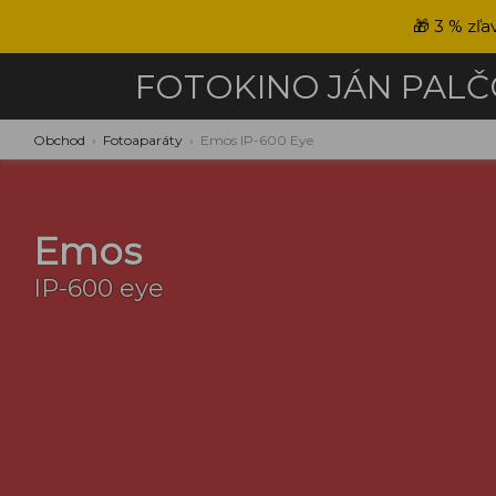
🎁
3 % zľa
FOTOKINO
JÁN PAL
Obchod
›
Fotoaparáty
›
Emos IP-600 Eye
Emos
IP-600 eye