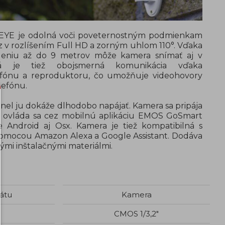
EYE je odolná voči poveternostným podmienkam
az v rozlíšením Full HD a zorným uhlom 110°. Vďaka
leniu až do 9 metrov môže kamera snímať aj v
á je tiež obojsmerná komunikácia vďaka
ónu a reproduktoru, čo umožňuje videohovory
lefónu.
nel ju dokáže dlhodobo napájať. Kamera sa pripája
 a ovláda sa cez mobilnú aplikáciu EMOS GoSmart
 Android aj Osx. Kamera je tiež kompatibilná s
omocou Amazon Alexa a Google Assistant. Dodáva
ými inštalačnými materiálmi.
átu
Kamera
CMOS 1/3,2"