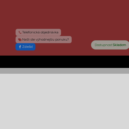
Telefonická objednávka
Našli ste výhodnejšiu ponuku?
Dostupnosť:
Skladom
Zdieľať
AKCIA
SanDisk extreme micro SDXC 64GB V30 + adaptér
Vhodná pre 4K video
19,90 €