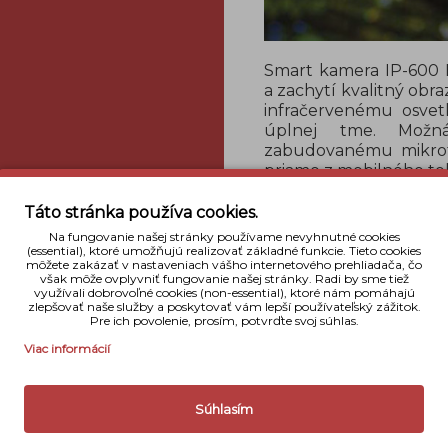
Smart kamera IP-600 
a zachytí kvalitný obr
infračervenému osvet
úplnej tme. Možn
zabudovanému mikrof
priamo z mobilného te
Integrovaný solárny pa
Táto stránka používa cookies.
k domácej sieti Wi-Fi
Na fungovanie našej stránky používame nevyhnutné cookies
ktorá je dostupná pre
(essential), ktoré umožňujú realizovať základné funkcie. Tieto cookies
môžete zakázať v nastaveniach vášho internetového prehliadača, čo
hlasovým ovládaním p
však môže ovplyvniť fungovanie našej stránky. Radi by sme tiež
sa so všetkými potrebn
využívali dobrovoľné cookies (non-essential), ktoré nám pomáhajú
zlepšovať naše služby a poskytovať vám lepší používateľský zážitok.
Pre ich povolenie, prosím, potvrďte svoj súhlas.
Detaily
Viac informácií
Typ fotoapar
Súhlasím
Snímač