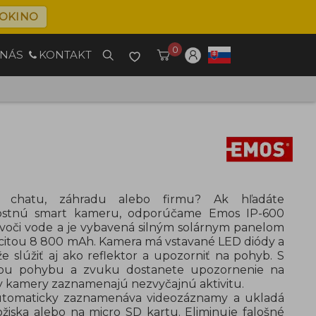
OKINO
0
 NÁS
KONTAKT
, chatu, záhradu alebo firmu? Ak hľadáte
ostnú smart kameru, odporúčame Emos IP-600
voči vode a je vybavená silným solárnym panelom
citou 8 800 mAh. Kamera má vstavané LED diódy a
e slúžiť aj ako reflektor a upozorniť na pohyb. S
ciou pohybu a zvuku dostanete upozornenie na
y kamery zaznamenajú nezvyčajnú aktivitu.
utomaticky zaznamenáva videozáznamy a ukladá
žiska alebo na micro SD kartu. Eliminuje falošné