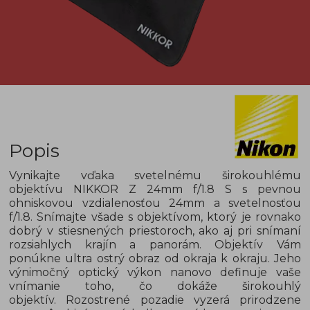
Popis
Vynikajte vďaka svetelnému širokouhlému
objektívu NIKKOR Z 24mm f/1.8 S s pevnou
ohniskovou vzdialenosťou 24mm a svetelnosťou
f/1.8. Snímajte všade s objektívom, ktorý je rovnako
dobrý v stiesnených priestoroch, ako aj pri snímaní
rozsiahlych krajín a panorám. Objektív Vám
ponúkne ultra ostrý obraz od okraja k okraju. Jeho
výnimočný optický výkon nanovo definuje vaše
vnímanie toho, čo dokáže širokouhlý
objektív. Rozostrené pozadie vyzerá prirodzene