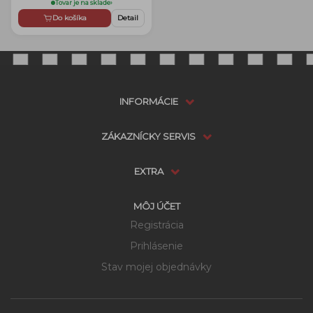
Tovar je na sklade
›
Do košíka
Detail
INFORMÁCIE
ZÁKAZNÍCKY SERVIS
EXTRA
MÔJ ÚČET
Registrácia
Prihlásenie
Stav mojej objednávky
Dostupnosť:
Skladom
možnosti doručenia
1 149 €
DO KOŠÍKA
Cena s DPH: