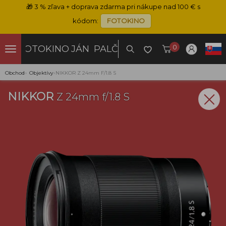
🎁
3 % zľava + doprava zdarma pri nákupe nad 100 € s
kódom:
FOTOKINO
0
FOTOKINO
JÁN PALČO
Obchod
›
Objektívy
›
NIKKOR Z 24mm F/1.8 S
NIKKOR
Z 24mm f/1.8 S