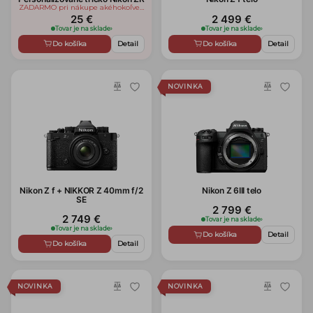
ZADARMO pri nákupe akéhokoľvek
tovaru zn. Nikon/Nikkor
25 €
2 499 €
Tovar je na sklade
›
Tovar je na sklade
›
Do košíka
Detail
Do košíka
Detail
NOVINKA
Nikon Z f + NIKKOR Z 40mm f/2
Nikon Z 6III telo
SE
2 799 €
2 749 €
Tovar je na sklade
›
Tovar je na sklade
›
Do košíka
Detail
Do košíka
Detail
NOVINKA
NOVINKA