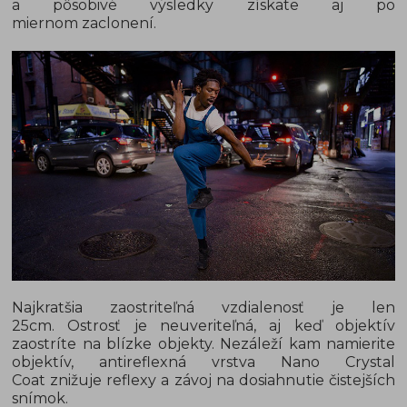
a pôsobivé výsledky získate aj po
miernom zaclonení.
Najkratšia zaostriteľná vzdialenosť je len
25cm. Ostrosť je neuveriteľná, aj keď objektív
zaostríte na blízke objekty. Nezáleží kam namierite
objektív, antireflexná vrstva Nano Crystal
Coat znižuje reflexy a závoj na dosiahnutie čistejších
snímok.