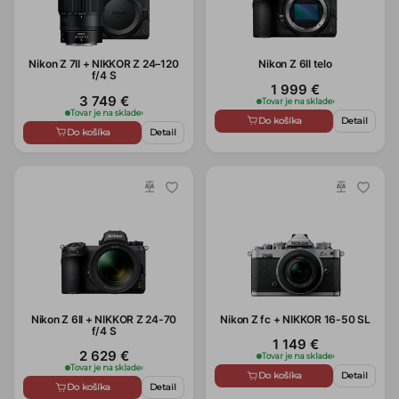
Nikon Z 7II + NIKKOR Z 24–120
Nikon Z 6II telo
f/4 S
1 999 €
3 749 €
Tovar je na sklade
›
Tovar je na sklade
›
Do košíka
Detail
Do košíka
Detail
Nikon Z 6II + NIKKOR Z 24-70
Nikon Z fc + NIKKOR 16-50 SL
f/4 S
1 149 €
2 629 €
Tovar je na sklade
›
Tovar je na sklade
›
Do košíka
Detail
Do košíka
Detail