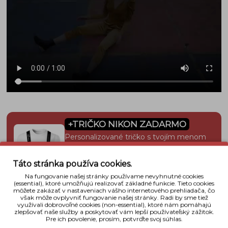
+TRIČKO NIKON ZADARMO
Personalizované tričko s tvojím menom
alebo reklamným textom k nákupu
Nikon/Nikkor – zdarma.
Táto stránka používa cookies.
Získať tričko →
Na fungovanie našej stránky používame nevyhnutné cookies
(essential), ktoré umožňujú realizovať základné funkcie. Tieto cookies
môžete zakázať v nastaveniach vášho internetového prehliadača, čo
však môže ovplyvniť fungovanie našej stránky. Radi by sme tiež
využívali dobrovoľné cookies (non-essential), ktoré nám pomáhajú
Detaily
zlepšovať naše služby a poskytovať vám lepší používateľský zážitok.
Pre ich povolenie, prosím, potvrďte svoj súhlas.