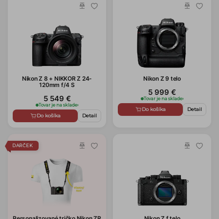
Nikon Z 8 + NIKKOR Z 24-
Nikon Z 9 telo
120mm f/4 S
5 999 €
5 549 €
Tovar je na sklade
›
Tovar je na sklade
›
Do košíka
Detail
Do košíka
Detail
DARČEK
Personalizované tričko Nikon ZR
Nikon Z f telo