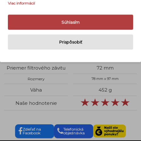
Viac informácií
Bajonet
Nikon Z (mirrorless)
Využitie objektívu
Astro, Šport, Krajina
Súhlasím
Typ ohniska
Pevné
Prispôsobiť
Svetelnosť
f 1,8
Stabilizácia
Nie
Priemer filtrového závitu
72 mm
Rozmery
78 mm x 97 mm
Váha
452 g
Naše hodnotenie
Zdieľať na
Telefonická
Facebook
objednávka