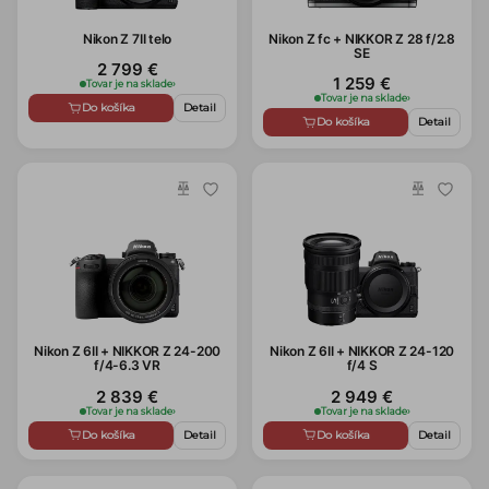
Nikon Z 7II telo
Nikon Z fc + NIKKOR Z 28 f/2.8
SE
2 799 €
1 259 €
Tovar je na sklade
›
Tovar je na sklade
›
Do košíka
Detail
Do košíka
Detail
Nikon Z 6II + NIKKOR Z 24-200
Nikon Z 6II + NIKKOR Z 24-120
f/4-6.3 VR
f/4 S
2 839 €
2 949 €
Tovar je na sklade
›
Tovar je na sklade
›
Do košíka
Detail
Do košíka
Detail