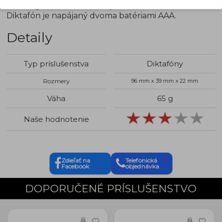
zastavuje nahrávanie podľa detekcie zvuku.
Diktafón je napájaný dvoma batériami AAA.
Detaily
Typ príslušenstva
Diktafóny
Rozmery
96 mm x 39 mm x 22 mm
Váha
65 g
Naše hodnotenie
Zdieľať na
Telefonická
Facebook
objednávka
DOPORUČENÉ PRÍSLUŠENSTVO