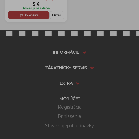
5 €
Tovar je na sklade
›
Do košíka
Detail
INFORMÁCIE
ZÁKAZNÍCKY SERVIS
EXTRA
MÔJ ÚČET
Registrácia
Prihlásenie
Stav mojej objednávky