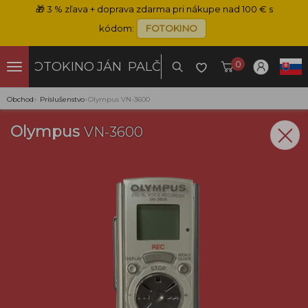
🎁
3 % zľava + doprava zdarma pri nákupe nad 100 € s
kódom:
FOTOKINO
0
FOTOKINO
JÁN PALČO
Obchod
›
Príslušenstvo
›
Olympus VN-3600
Olympus
VN-3600