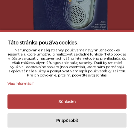
Táto stránka používa cookies.
Na fungovanie našej stránky používame nevyhnutné cookies
(essential), ktoré umožňujú realizovať základné funkcie. Tieto cookies
môžete zakázať v nastaveniach vášho internetového prehliadača, čo
však môže ovplyvniť fungovanie našej stránky. Radi by sme tiež
Popis
využívali dobrovoľné cookies (non-essential), ktoré nám pomáhajú
zlepšovať naše služby a poskytovať vám lepší používateľský zážitok.
Pre ich povolenie, prosím, potvrďte svoj súhlas.
Objavte výnimočné možnosti hlasového rekordéra
Olympus VN-3600. Tento kompaktným a ľahký
Viac informácií
diktafón ponúka 6-hodinové nahrávanie na vstavanú
pamäť v režime dlhého prehrávania ktoré je
ideále pre záznamy na stretnutiach
Súhlasím
a prednáškach. VN-3600 má prehľadný LCD
displej. Pomocou veľkého ovládacieho kruhu aj
napriek kompaktnému
Prispôsobiť
dizajnu ovládate prehrávanie vždy jednoducho a
pohodlne. Funkcia VCVA automaticky spúšťa a