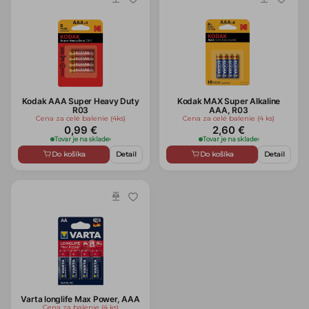
Kodak AAA Super Heavy Duty
Kodak MAX Super Alkaline
R03
AAA, R03
Cena za celé balenie (4ks)
Cena za celé balenie (4 ks)
0,99 €
2,60 €
Tovar je na sklade
›
Tovar je na sklade
›
Do košíka
Detail
Do košíka
Detail
Varta longlife Max Power, AAA
Cena za balenie (4 ks)